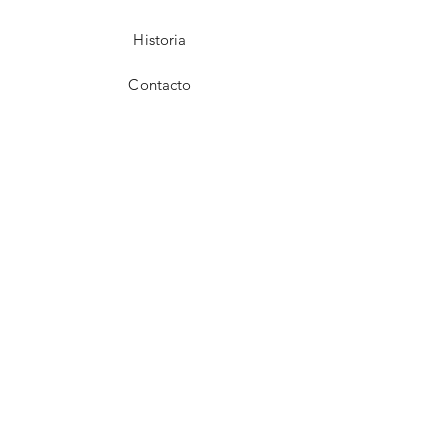
Historia
Contacto
Facebook
Instagram
WhatsApp
Contactos
C/Próceres de la
restauración, Esq.
Alejandro Bueno, Centro