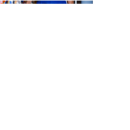
Facebook
Instagram
WhatsApp
Contactos
C/Próceres de la
restauración, Esq.
Alejandro Bueno, Centro
de la ciudad, Santiago
Rodríguez
809-580-2929
ferreteriagenere@gmail.co